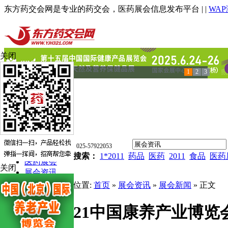
东方药交会网是专业的药交会，医药展会信息发布平台 |
|
WA
关闭
1
2
3
发布信息
排名推广
电话：025-57922053
首页
热门搜索：
1*2011
药品
医药
2011
食品
医药
医药展会
关闭
展会资讯
展会服务
当前位置:
首页
»
展会资讯
»
展会新闻
» 正文
展会需求
展会企业
2021中国康养产业博览
品牌展会
展会专题