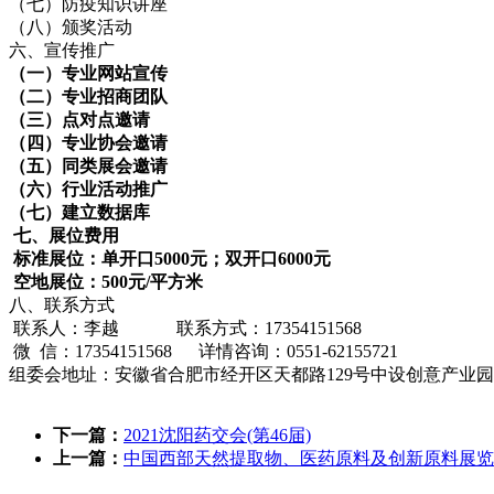
（七）防疫知识讲座
（八）颁奖活动
六、宣传推广
（一）专业网站宣传
（二）专业招商团队
（三）点对点邀请
（四）专业协会邀请
（五）同类展会邀请
（六）行业活动推广
（七）建立数据库
七、展位费用
标准展位：单开口5000元；双开口6000元
空地展位：500元/平方米
八、联系方式
联系人：李越 联系方式：17354151568
微 信：17354151568 详情咨询：0551-62155721
组委会地址：安徽省合肥市经开区天都路129号中设创意产业园
下一篇：
2021沈阳药交会(第46届)
上一篇：
中国西部天然提取物、医药原料及创新原料展览会W