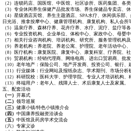
（2）连锁药店、国医馆、中医馆、社区诊所、医药集团、各
（3）专业休闲养生保健产品批发市场、养生保健品专卖店、
（4）星级酒店宾馆、养生主题酒店、SPA水疗、休闲俱乐部
日光浴、推拿按摩中心、健康管理机构、康复机构、私人会所
（5）温泉疗养、森林疗养、花卉疗养、水疗、泥疗、盐疗等
（6）专业投资机构、企业单位、体检中心、家政中心、母婴
（7）相关行业咨询机构、培训机构、研究所、服务管理机构
（9）养老机构：养老院、养老公寓、护理院、老年活动中心
（8）医疗机构：康复医院、康复中心、康复科室、疗养院、
（9）贸易机构：经销代理商、网络电商、进出口贸易商、批
（10）老年地产：保险公司、地产开发商、投资公司、银行、
（11）行业媒体：行业网站及报纸杂志、学术期刊、市场分析
（12）科研院校：医科大学、护理学院、专业人才培训机构、
（13）终端用户：老年人、残障人士、术后康复人士及家属。
五、配套活动
（一）
开幕式
（二）
领导巡展
（三）
健康小镇/特色小镇推介会
（四）
中国康养投融资洽谈会
（五）
中医馆及药房学术交流会
（六）专家义诊