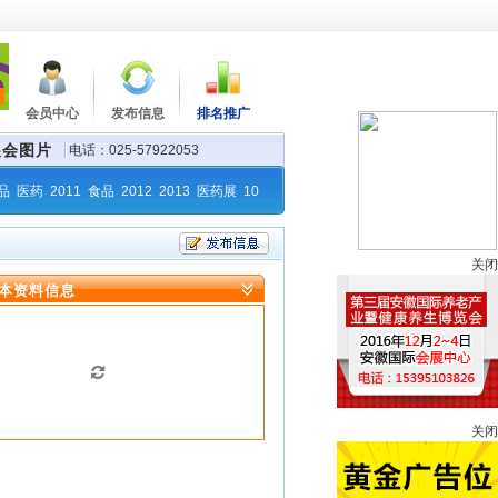
会员中心
发布信息
排名推广
展会图片
电话：025-57922053
品
医药
2011
食品
2012
2013
医药展
10
关闭
本资料信息
关闭