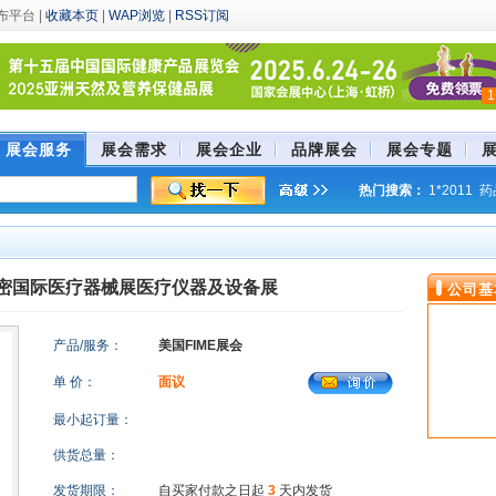
平台 |
收藏本页
|
WAP浏览
|
RSS订阅
1
展会服务
展会需求
展会企业
品牌展会
展会专题
热门搜索：
1*2011
药
9
药展
阿密国际医疗器械展医疗仪器及设备展
公司基
产品/服务：
美国FIME展会
单 价：
面议
最小起订量：
供货总量：
发货期限：
自买家付款之日起
3
天内发货