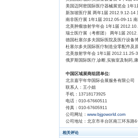
美国迈阿密国际医疗器械展览会 1年1届 
新加坡医疗展 两年1届 2012.9.12-1
南非医疗展 1年1届 2012.05-09-11
北美肿瘤放射学年会 1年1届 2012.10.2
瑞士医疗展（考察团） 两年
1届 2012
德国杜塞尔多夫国际医院及医疗设备博览会 1
杜塞尔多夫国际医疗制造业零配件及原材料博览
北美放射学年会 1年1届 2012.11.25-
俄罗斯国际医疗,诊断,实验室及制药,康复展
中国区域展商组团单位
:
北京嘉宇年华国际会展服务有限公司
联系人：王小姐
手机：13718173925
电话：010-67660511
传真：010-67605911
公司网址：
www.bjgoworld.com
公司地址：北京市丰台区南三环东路6号
相关评论