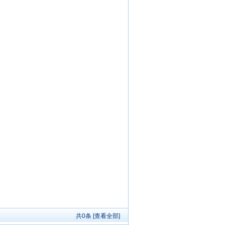
共
0
条 [查看全部]