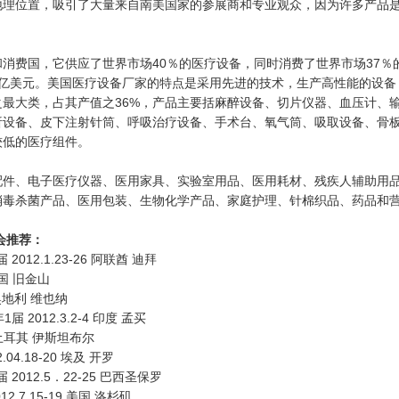
地理位置，吸引了大量来自南美国家的参展商和专业观众，因为许多产品
和消费国，它供应了世界市场
40％的医疗设备，同时消费了世界市场37
0 亿美元。美国医疗设备厂家的特点是采用先进的技术，生产高性能的设
最大类，占其产值之36%，产品主要括麻醉设备、切片仪器、血压计、
析设备、皮下注射针筒、呼吸治疗设备、手术台、氧气筒、吸取设备、骨
较低的医疗组件。
配件、电子医疗仪器、医用家具、实验室用品、医用耗材、残疾人辅助用
消毒杀菌产品、医用包装、生物化学产品、家庭护理、针棉织品、药品和
会推荐
：
 2012.1.23-26 阿联酋 迪拜
美国 旧金山
 奥地利 维也纳
2012.3.2-4 印度 孟买
15 土耳其 伊斯坦布尔
.04.18-20 埃及 开罗
 2012.5．22-25 巴西圣保罗
.7.15-19 美国 洛杉矶